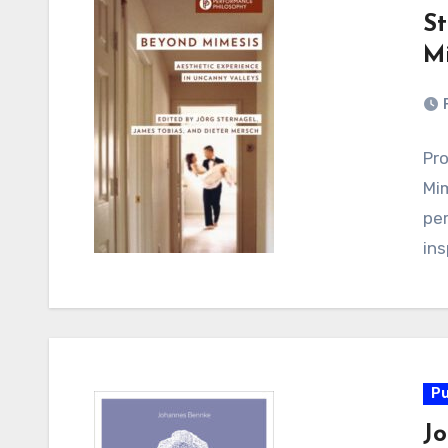
St
Mi
Pro
Mim
pe
ins
Pu
Jo