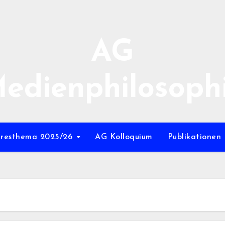
AG
edienphilosoph
hresthema 2025/26
AG Kolloquium
Publikationen