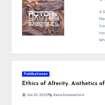
A S
Me
tra
hav
Wh
Publikationen
Ethics of Alterity. Aisthetics o
Juli 25, 2023
Keine Kommentare