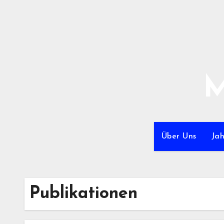
Zum
Inhalt
springen
M
Über Uns
Ja
Publikationen