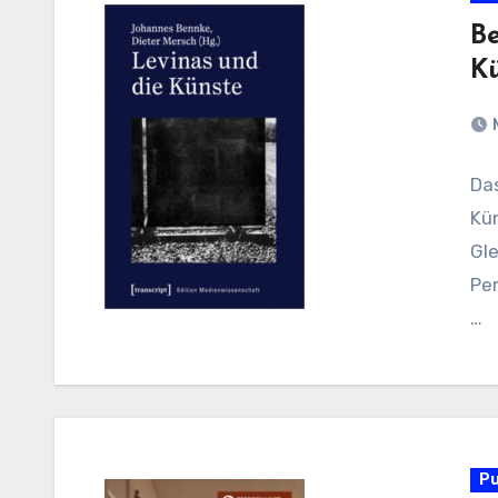
Be
K
Da
Kün
Gl
Pe
…
Pu