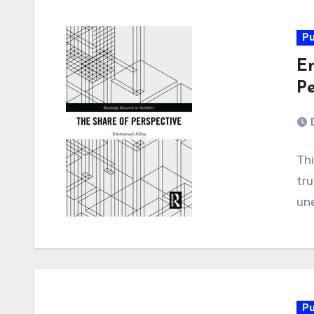
Pu
E
Pe
Thi
tru
une
Pu