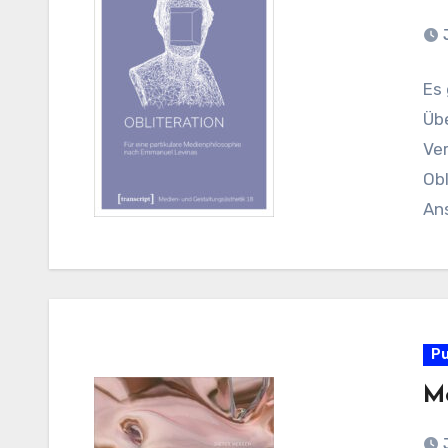
Es 
Üb
Ve
Obl
An
Pu
Me