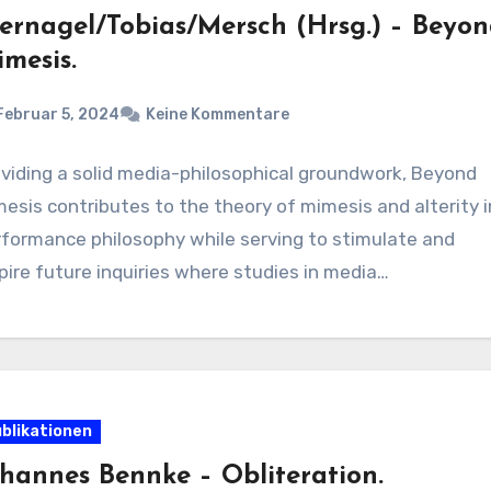
ernagel/Tobias/Mersch (Hrsg.) – Beyo
mesis.
Februar 5, 2024
Keine Kommentare
viding a solid media-philosophical groundwork, Beyond
esis contributes to the theory of mimesis and alterity i
rformance philosophy while serving to stimulate and
pire future inquiries where studies in media…
blikationen
hannes Bennke – Obliteration.