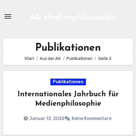
Zum
Inhalt
AG Medienphilosophie
springen
Publikationen
Start
Aus der AG
Publikationen
Seite 2
Publikationen
Internationales Jahrbuch für
Medienphilosophie
Januar 13, 2022
Keine Kommentare