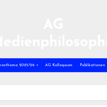
AG
edienphilosoph
hresthema 2025/26
AG Kolloquium
Publikationen