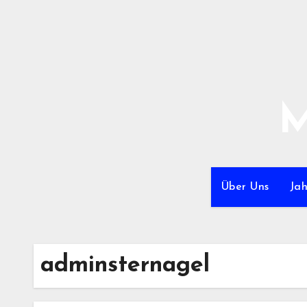
Zum
Inhalt
springen
M
Über Uns
Ja
adminsternagel