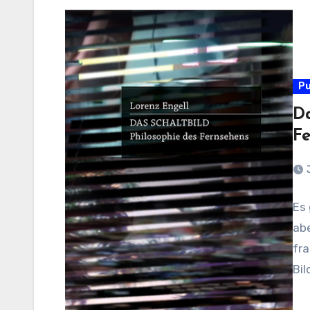
Pu
Da
F
Es 
abe
fr
Bi