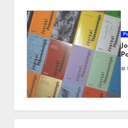
Pu
Jo
Po